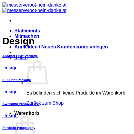
Zum
Inhalt
springen
Statements
Mitmachen
Design
Anmelden / Neues Kundenkonto anlegen
Another Print Package
0,00
€
Design
FL3 Print Package
Design
Es befinden sich keine Produkte im Warenkorb.
Zurück zum Shop
Awesome Pencil Poster
Warenkorb
Design
Portfolio typography