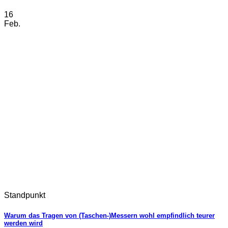
16
Feb.
Standpunkt
Warum das Tragen von (Taschen-)Messern wohl empfindlich teurer
werden wird