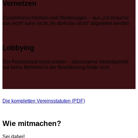
Vernetzen
Zusammenschließen und Weitersagen – aus „ich brauche
das nicht“ kann nicht „ihr dürft das nicht“ abgeleitet werden
Lobbying
Der Polizeistaat muss warten – überzogene Verbotspolitik
hat keine Mehrheit in der Bevölkerung hinter sich
Die kompletten Vereinsstatuten (PDF)
Wie mitmachen?
Sei dabei!