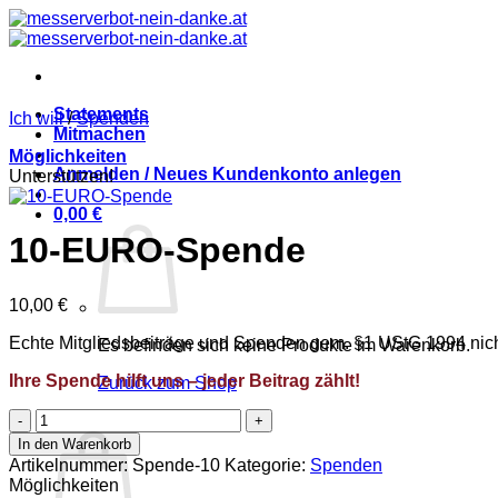
Zum
Inhalt
springen
Statements
Ich will
/
Spenden
Mitmachen
Möglichkeiten
Anmelden / Neues Kundenkonto anlegen
Unterstützen!
0,00
€
10-EURO-Spende
10,00
€
Echte Mitgliedsbeiträge und Spenden gem. §1 UStG 1994 nich
Es befinden sich keine Produkte im Warenkorb.
Ihre Spende hilft uns – jeder Beitrag zählt!
Zurück zum Shop
10-
Warenkorb
EURO-
In den Warenkorb
Spende
Artikelnummer:
Spende-10
Kategorie:
Spenden
Menge
Möglichkeiten